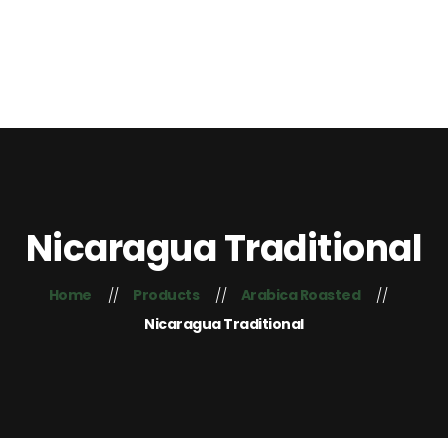
Home
About Us
Contacts
+254 725 407 755
Blog
Nicaragua Traditional
Home
Products
Arabica Roasted
Nicaragua Traditional