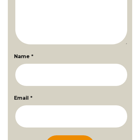
Name
*
Email
*