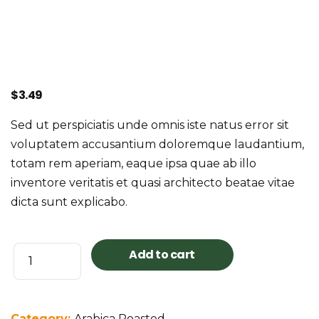
$
3.49
Sed ut perspiciatis unde omnis iste natus error sit
voluptatem accusantium doloremque laudantium,
totam rem aperiam, eaque ipsa quae ab illo
inventore veritatis et quasi architecto beatae vitae
dicta sunt explicabo.
Nicaragua
Add to cart
Traditional
quantity
Category:
Arabica Roasted